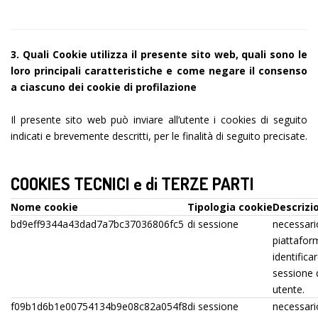
3. Quali Cookie utilizza il presente sito web, quali sono le
loro principali caratteristiche e come negare il consenso
a ciascuno dei cookie di profilazione
Il presente sito web può inviare all’utente i cookies di seguito
indicati e brevemente descritti, per le finalità di seguito precisate.
COOKIES TECNICI e di TERZE PARTI
Nome cookie
Tipologia cookie
Descrizi
bd9eff9344a43dad7a7bc37036806fc5
di sessione
necessario
piattafor
identifica
sessione 
utente.
f09b1d6b1e00754134b9e08c82a054f8
di sessione
necessario