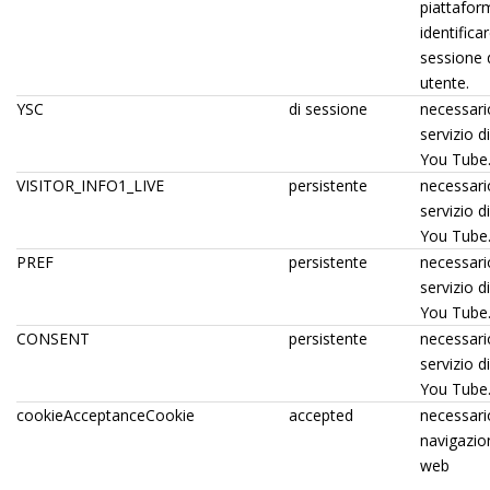
piattafor
identifica
sessione 
utente.
YSC
di sessione
necessari
servizio d
You Tube
VISITOR_INFO1_LIVE
persistente
necessari
servizio d
You Tube
PREF
persistente
necessari
servizio d
You Tube
CONSENT
persistente
necessari
servizio d
You Tube
cookieAcceptanceCookie
accepted
necessario
navigazion
web